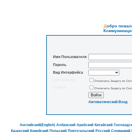
Добро пожал
Коммуникаци
Имя Пользователя
Пароль
Вид Интерфейса
[216.73.216.69]
Отключить Защиту по Сет
14:36:38
Отключить Защиту по Coo
Автоматический Вход
Английский(English)
Албанский
Арабский
Китайский
Голландс
Казахский
Корейский
Польский
Португальский
Русский
Словацкий