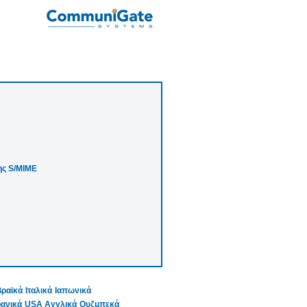
ης S/MIME
ραϊκά
Ιταλικά
Ιαπωνικά
ανικά
USA Αγγλικά
Ουζμπεκά