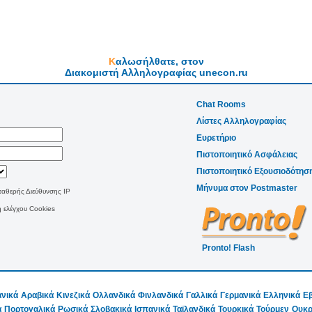
Καλωσήλθατε, στον
Διακομιστή Αλληλογραφίας unecon.ru
Chat Rooms
Λίστες Αλληλογραφίας
Ευρετήριο
Πιστοποιητικό Ασφάλειας
Πιστοποιητικό Εξουσιοδότησ
Μήνυμα στον Postmaster
αθερής Διεύθυνσης IP
 ελέγχου Cookies
Pronto! Flash
νικά
Αραβικά
Κινεζικά
Ολλανδικά
Φινλανδικά
Γαλλικά
Γερμανικά
Ελληνικά
Εβ
ά
Πορτογαλικά
Ρωσικά
Σλοβακικά
Ισπανικά
Ταϊλανδικά
Τουρκικά
Τούρμεν
Ουκρ