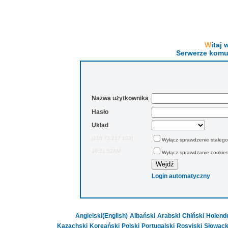
Wita
Serwerze komu
Nazwa użytkownika
Hasło
Układ
[216.73.217.103]
Wyłącz sprawdzenie stałego
10:21:52AM
Wyłącz sprawdzanie cookie
Login automatyczny
Angielski(English)
Albański
Arabski
Chiński
Holend
Kazachski
Koreański
Polski
Portugalski
Rosyjski
Słowack